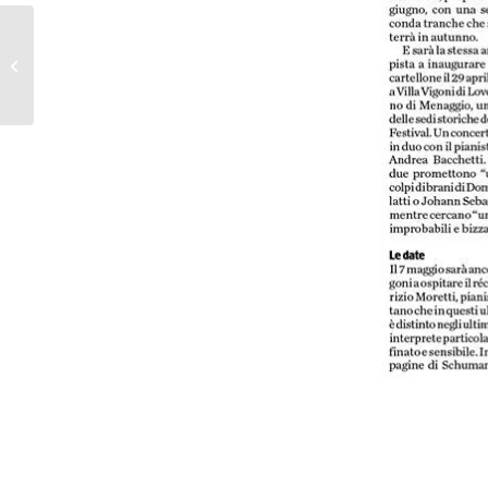
Annunciati i concerti del
10° LakeComo Festival