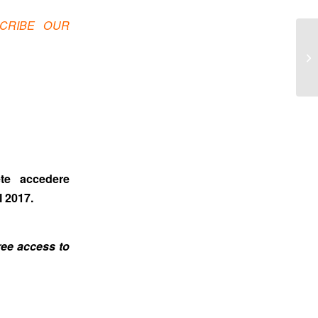
SCRIBE OUR
La
Fe
te accedere
l 2017.
ree access to