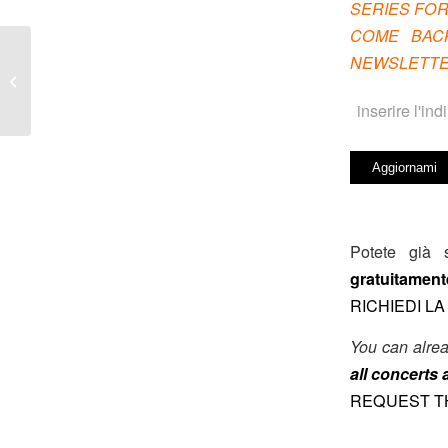
SERIES FOR
COME BACK
NEWSLETTER
Magia a Villa Carlotta con il Duo
Totocorde
Potete già 
gratuitamente
RICHIEDI L
You can alre
all concerts
REQUEST TH