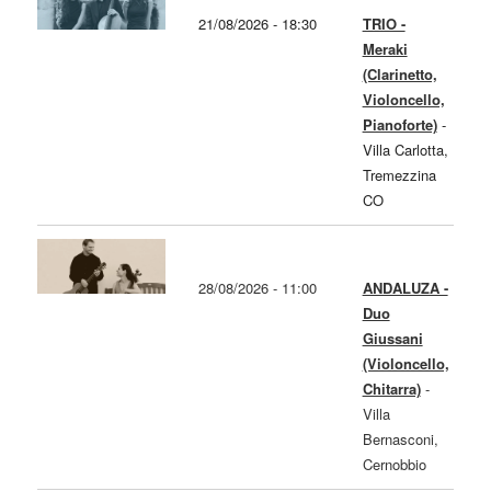
21/08/2026 - 18:30
TRIO -
Meraki
(Clarinetto,
Violoncello,
Pianoforte)
-
Villa Carlotta,
Tremezzina
CO
28/08/2026 - 11:00
ANDALUZA -
Duo
Giussani
(Violoncello,
Chitarra)
-
Villa
Bernasconi,
Cernobbio