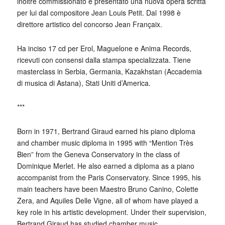
inoltre commissionato e presentato una nuova opera scritta
per lui dal compositore Jean Louis Petit. Dal 1998 è
direttore artistico del concorso Jean Françaix.
Ha inciso 17 cd per Erol, Maguelone e Anima Records,
ricevuti con consensi dalla stampa specializzata. Tiene
masterclass in Serbia, Germania, Kazakhstan (Accademia
di musica di Astana), Stati Uniti d’America.
***
Born in 1971, Bertrand Giraud earned his piano diploma
and chamber music diploma in 1995 with “Mention Très
Bien” from the Geneva Conservatory in the class of
Dominique Merlet. He also earned a diploma as a piano
accompanist from the Paris Conservatory. Since 1995, his
main teachers have been Maestro Bruno Canino, Colette
Zera, and Aquiles Delle Vigne, all of whom have played a
key role in his artistic development. Under their supervision,
Bertrand Giraud has studied chamber music,