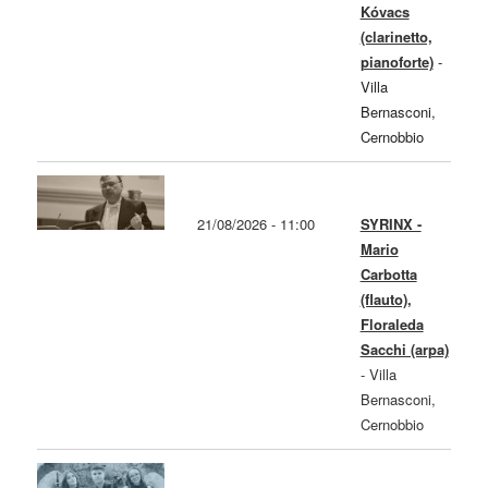
Kóvacs
(clarinetto,
pianoforte)
-
Villa
Bernasconi,
Cernobbio
21/08/2026 - 11:00
SYRINX -
Mario
Carbotta
(flauto),
Floraleda
Sacchi (arpa)
-
Villa
Bernasconi,
Cernobbio