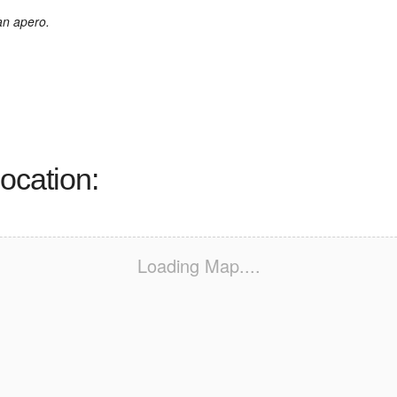
an apero.
ocation:
Loading Map....