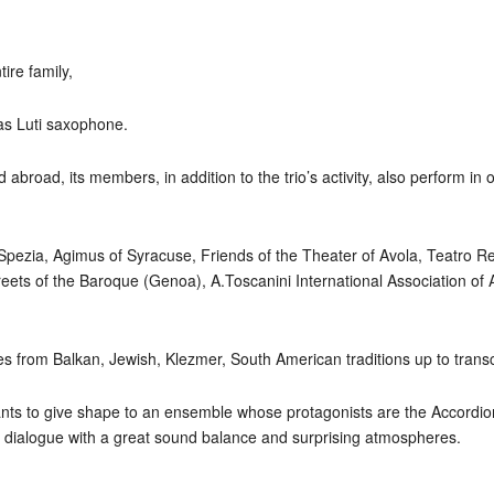
ire family,
as Luti saxophone.
 and abroad, its members, in addition to the trio’s activity, also perform
Spezia, Agimus of Syracuse, Friends of the Theater of Avola, Teatro R
ets of the Baroque (Genoa), A.Toscanini International Association of Av
ges from Balkan, Jewish, Klezmer, South American traditions up to transcr
p wants to give shape to an ensemble whose protagonists are the Accord
to dialogue with a great sound balance and surprising atmospheres.