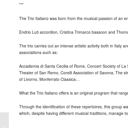
***
The Trio Italiano was born from the musical passion of an ent
Endrio Luti accordion, Cristina Trimarco bassoon and Thom
The trio carries out an intense artistic activity both in Italy
associations such as:
Accademia di Santa Cecilia of Rome, Concert Society of La 
Theater of San Remo, Corelli Association of Savona, The stre
of Livorno, Monferrato Classica…
What the Trio Italiano offers is an original program that ran
Through the identification of these repertoires, this grou
which, despite having different musical traditions, manage 
THE POCKET
ORCHESTRA – Duo