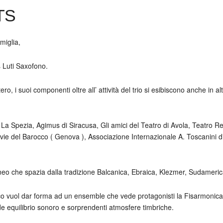
TS
miglia,
 Luti Saxofono.
Estero, i suoi componenti oltre all’ attività del trio si esibiscono anche in a
 La Spezia, Agimus di Siracusa, Gli amici del Teatro di Avola, Teatro
ie del Barocco ( Genova ), Associazione Internazionale A. Toscanini d
o che spazia dalla tradizione Balcanica, Ebraica, Klezmer, Sudamericana 
nico vuol dar forma ad un ensemble che vede protagonisti la Fisarmonica
de equilibrio sonoro e sorprendenti atmosfere timbriche.