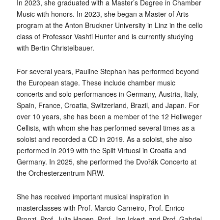
In 2023, she graduated with a Master’s Degree in Chamber
Music with honors. In 2023, she began a Master of Arts
program at the Anton Bruckner University in Linz in the cello
class of Professor Vashti Hunter and is currently studying
with Bertin Christelbauer.
For several years, Pauline Stephan has performed beyond
the European stage. These include chamber music
concerts and solo performances in Germany, Austria, Italy,
Spain, France, Croatia, Switzerland, Brazil, and Japan. For
over 10 years, she has been a member of the 12 Hellweger
Cellists, with whom she has performed several times as a
soloist and recorded a CD in 2019. As a soloist, she also
performed in 2019 with the Split Virtuosi in Croatia and
Germany. In 2025, she performed the Dvořák Concerto at
the Orchesterzentrum NRW.
She has received important musical inspiration in
masterclasses with Prof. Marcio Carneiro, Prof. Enrico
Bronzi, Prof. Julia Hagen, Prof. Jan Ickert, and Prof. Gabriel