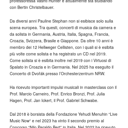
professoressa Vashti Hunter e attualmente sta studiando
con Bertin Christelbauer.
Da diversi anni Pauline Stephan non si esibisce solo sulla
scena europea. Tra questi, concerti di musica da camera e
da solista in Germania, Austria, Italia, Spagna, Francia,
Croazia, Svizzera, Brasile e Giappone. Da oltre 10 anni è
membro dei 12 Hellweger Cellisten, con i quali si è esibita
più volte come solista e ha registrato un CD nel 2019.
Come solista si è esibita inoltre nel 2019 con i Virtuosi di
Spalato in Croazia e in Germania. Nel 2025 ha eseguito il
Concerto di Dvořák presso l’Orchesterzentrum NRW.
Ha ricevuto importanti impulsi musicali in masterclass con il
Prof. Marcio Carneiro, Prof. Enrico Bronzi, Prof. Julia
Hagen, Prof. Jan Ickert, il Prof. Gabriel Schwabe.
Dal 2018 è borsista della Fondazione Yehudi Menuhin “Live
Music Now“ e nel 2023 ha vinto il secondo premio al
Concorso “Nilo Peraldo Bert” in Italia. Nel 2022 ha ricevuto