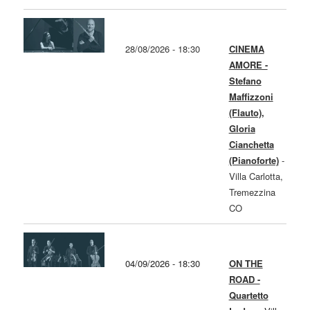
28/08/2026 - 18:30
CINEMA
AMORE -
Stefano
Maffizzoni
(Flauto),
Gloria
Cianchetta
(Pianoforte)
-
Villa Carlotta,
Tremezzina
CO
04/09/2026 - 18:30
ON THE
ROAD -
Quartetto