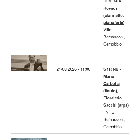
Duo Béla
Kóvacs
(clarinetto,
pianoforte)
-
Villa
Bernasconi,
Cernobbio
21/08/2026 - 11:00
SYRINX -
Mario
Carbotta
(flauto),
Floraleda
Sacchi (arpa)
-
Villa
Bernasconi,
Cernobbio