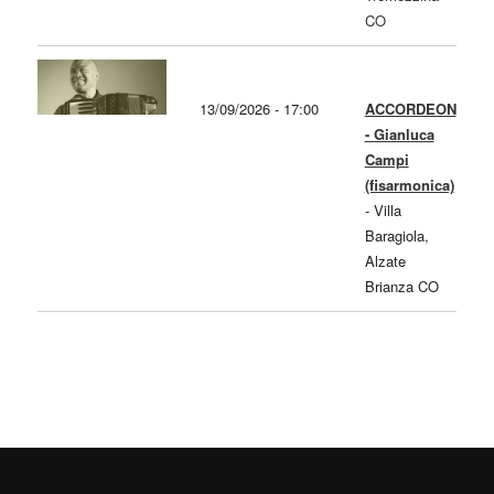
CO
13/09/2026 - 17:00
ACCORDEON
- Gianluca
Campi
(fisarmonica)
-
Villa
Baragiola,
Alzate
Brianza CO