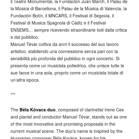
il Teatro Monumental, la Fundación Juan March, il Palau de
la Música di Barcellona, il Palau de la Música di Valencia, la
Fundación Botín, il MNCARS, il Festival di Segovia, il
Festival di Musica Spagnola di Cádiz e il Festival
ENSEMS… sempre ricevendo straordinarie lodi dalla critica
e dal pubblico.
Manuel Tévar coltiva da anni il successo del suo lavoro
artistico, stabilendo una connessione senza pari con la
sensibilità più profonda del pubblico in ogni concerto. Si
presenta come un musicista poliedrico, che unisce tutte le
sue facce in una sola, proprio come un musicista totale di
un’altra epoca.
***
The
Béla Kóvacs duo
, composed of clarinetist Irene Ces
and pianist and conductor Manuel Tévar, stands out as one
of the most innovative and promising proposals in the
current musical scene. The duo’s name is inspired by the
Hungarian composer Béla Kovács, known for his