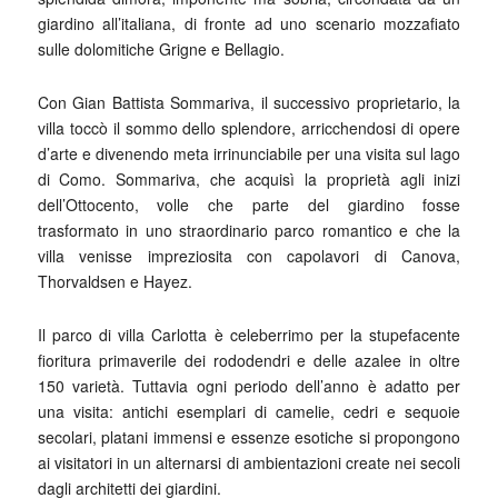
giardino all’italiana, di fronte ad uno scenario mozzafiato
sulle dolomitiche Grigne e Bellagio.
Con Gian Battista Sommariva, il successivo proprietario, la
villa toccò il sommo dello splendore, arricchendosi di opere
d’arte e divenendo meta irrinunciabile per una visita sul lago
di Como. Sommariva, che acquisì la proprietà agli inizi
dell’Ottocento, volle che parte del giardino fosse
trasformato in uno straordinario parco romantico e che la
villa venisse impreziosita con capolavori di Canova,
Thorvaldsen e Hayez.
Il parco di villa Carlotta è celeberrimo per la stupefacente
fioritura primaverile dei rododendri e delle azalee in oltre
150 varietà. Tuttavia ogni periodo dell’anno è adatto per
una visita: antichi esemplari di camelie, cedri e sequoie
secolari, platani immensi e essenze esotiche si propongono
ai visitatori in un alternarsi di ambientazioni create nei secoli
dagli architetti dei giardini.