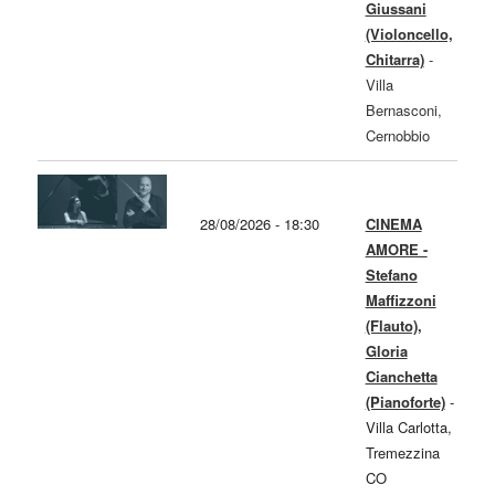
Giussani
(Violoncello,
Chitarra)
-
Villa
Bernasconi,
Cernobbio
28/08/2026 - 18:30
CINEMA
AMORE -
Stefano
Maffizzoni
(Flauto),
Gloria
Cianchetta
(Pianoforte)
-
Villa Carlotta,
Tremezzina
CO