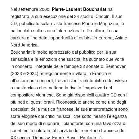
Nel settembre 2000,
Pierre-Laurent Boucharlat
ha
registrato la sua esecuzione dei 24 studi di Chopin. Il suo
CD, pubblicato sulla rivista francese Piano le Magazine, lo
ha lanciato sulla scena internazionale. Da allora, la sua
carriera gli ha dato l’opportunità di esibirsi in Europa, Asia e
Nord America.
Boucharlat è molto apprezzato dal pubblico per la sua
sensibilità e le emozioni che suscita: ha suonato due volte
in concerto l’integrale delle famose 32 sonate di Beethoven
(2023 e 2024); è regolarmente invitato in Francia e
all’estero per concerti, trasmissioni radiofoniche o televisive
o masterclass che mettono in risalto i capolavori del
compositore viennese. Sono già disponibili quattro CD con i
più noti di questi brani. Riconosciuto anche come uno degli
specialisti della musica francese, le sue interpretazioni sono
state elogiate dai critici musicali che sottolineano l’eleganza
del suo modo di suonare il pianoforte, con una tavolozza di
suoni molto colorata, al servizio del repertorio francese del
XX secolo (Debussy, Fauré, Ravel, Poulenc…).