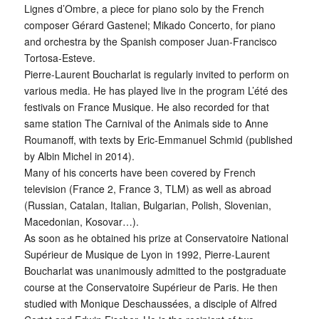
Lignes d’Ombre, a piece for piano solo by the French
composer Gérard Gastenel; Mikado Concerto, for piano
and orchestra by the Spanish composer Juan-Francisco
Tortosa-Esteve.
Pierre-Laurent Boucharlat is regularly invited to perform on
various media. He has played live in the program L’été des
festivals on France Musique. He also recorded for that
same station The Carnival of the Animals side to Anne
Roumanoﬀ, with texts by Eric-Emmanuel Schmid (published
by Albin Michel in 2014).
Many of his concerts have been covered by French
television (France 2, France 3, TLM) as well as abroad
(Russian, Catalan, Italian, Bulgarian, Polish, Slovenian,
Macedonian, Kosovar…).
As soon as he obtained his prize at Conservatoire National
Supérieur de Musique de Lyon in 1992, Pierre-Laurent
Boucharlat was unanimously admitted to the postgraduate
course at the Conservatoire Supérieur de Paris. He then
studied with Monique Deschaussées, a disciple of Alfred