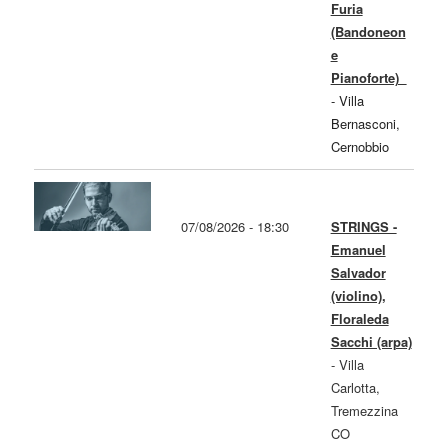
Furia
(Bandoneon
e
Pianoforte)
-
Villa
Bernasconi,
Cernobbio
07/08/2026 - 18:30
STRINGS -
Emanuel
Salvador
(violino),
Floraleda
Sacchi (arpa)
-
Villa
Carlotta,
Tremezzina
CO