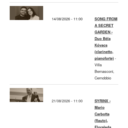
14/08/2026 - 11:00
SONG FROM
A SECRET
GARDEN -
Duo Béla
Kóvacs
(clarinetto,
pianoforte)
-
Villa
Bernasconi,
Cernobbio
21/08/2026 - 11:00
SYRINX -
Mario
Carbotta
(flauto),
Floraleda