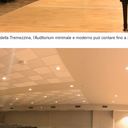
o della Tremezzina, l’Auditorium minimale e moderno può contare fino a