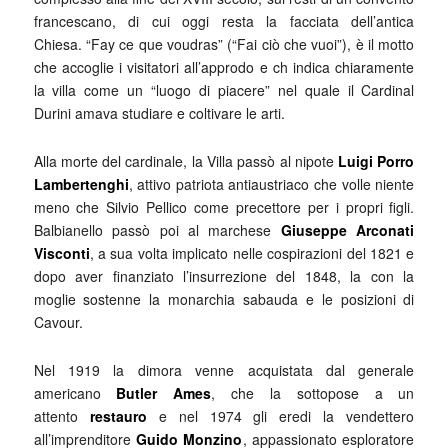
francescano, di cui oggi resta la facciata dell’antica
Chiesa. “Fay ce que voudras” (“Fai ciò che vuoi”), è il motto
che accoglie i visitatori all’approdo e ch indica chiaramente
la villa come un “luogo di piacere” nel quale il Cardinal
Durini amava studiare e coltivare le arti.
Alla morte del cardinale, la Villa passò al nipote
Luigi Porro
Lambertenghi
, attivo patriota antiaustriaco che volle niente
meno che Silvio Pellico come precettore per i propri figli.
Balbianello passò poi al marchese
Giuseppe Arconati
Visconti
, a sua volta implicato nelle cospirazioni del 1821 e
dopo aver finanziato l’insurrezione del 1848, la con la
moglie sostenne la monarchia sabauda e le posizioni di
Cavour.
Nel 1919 la dimora venne acquistata dal generale
americano
Butler Ames
, che la sottopose a un
attento
restauro
e nel 1974 gli eredi la vendettero
all’imprenditore
Guido Monzino
, appassionato esploratore