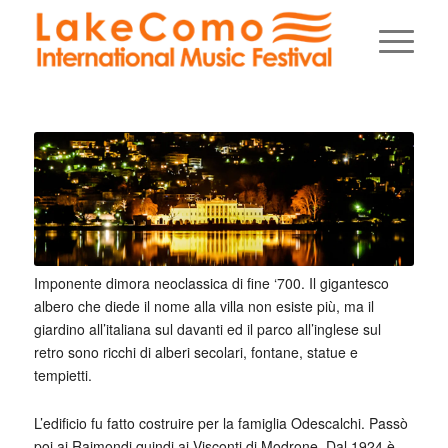
Imponente dimora neoclassica di fine ‘700. Il gigantesco
albero che diede il nome alla villa non esiste più, ma il
giardino all’italiana sul davanti ed il parco all’inglese sul
retro sono ricchi di alberi secolari, fontane, statue e
tempietti.
L’edificio fu fatto costruire per la famiglia Odescalchi. Passò
poi ai Raimondi quindi ai Visconti di Modrone. Dal 1924 è