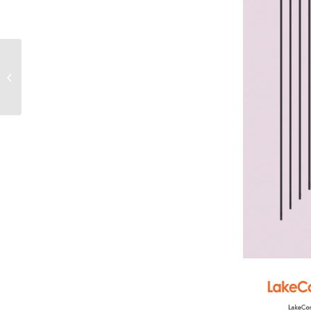
Successo per l’ultimo concerto
primaverile del LakeComo Festival!