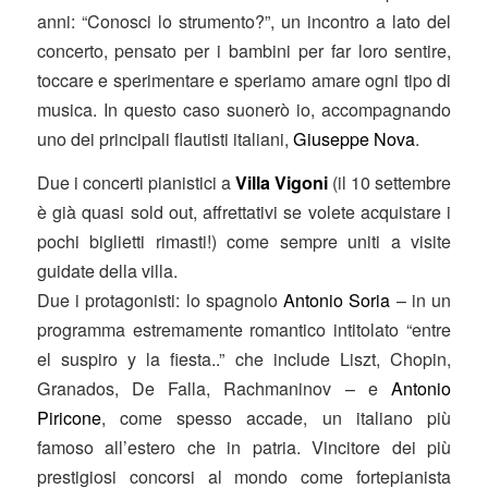
anni: “Conosci lo strumento?”, un incontro a lato del
concerto, pensato per i bambini per far loro sentire,
toccare e sperimentare e speriamo amare ogni tipo di
musica. In questo caso suonerò io, accompagnando
uno dei principali flautisti italiani,
Giuseppe Nova
.
Due i concerti pianistici a
Villa Vigoni
(il 10 settembre
è già quasi sold out, affrettativi se volete acquistare i
pochi biglietti rimasti!) come sempre uniti a visite
guidate della villa.
Due i protagonisti: lo spagnolo
Antonio Soria
– in un
programma estremamente romantico intitolato “entre
el suspiro y la fiesta..” che include Liszt, Chopin,
Granados, De Falla, Rachmaninov – e
Antonio
Piricone
, come spesso accade, un italiano più
famoso all’estero che in patria. Vincitore dei più
prestigiosi concorsi al mondo come fortepianista