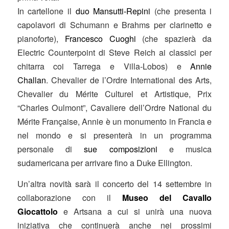
In cartellone il
duo Mansutti-Repini
(che presenta i
capolavori di Schumann e Brahms per clarinetto e
pianoforte),
Francesco Cuoghi
(che spazierà da
Electric Counterpoint di Steve Reich ai classici per
chitarra coi Tarrega e Villa-Lobos) e
Annie
Challan
. Chevalier de l’Ordre International des Arts,
Chevalier du Mérite Culturel et Artistique, Prix
“Charles Oulmont”, Cavaliere dell’Ordre National du
Mérite Française, Annie è un monumento in Francia e
nel mondo e si presenterà in un programma
personale di
sue composizioni
e musica
sudamericana per arrivare fino a Duke Ellington.
Un’altra novità sarà il concerto del 14 settembre in
collaborazione con il
Museo del Cavallo
Giocattolo
e Artsana a cui si unirà una nuova
iniziativa che continuerà anche nei prossimi